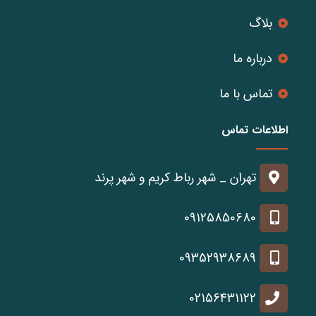
بلاگ
درباره ما
تماس با ما
اطلاعات تماس
تهران _ شهر رباط کریم و شهر پرند
09125850680
09352938689
02156431122