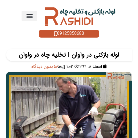
09125850680
لوله بازکنی در واوان | تخلیه چاه در واوان
اسفند ۸, ۱۳۹۹
۱:۰۳ ق٫ظ
بدون دیدگاه