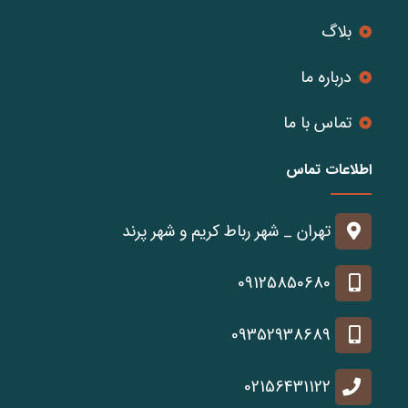
بلاگ
درباره ما
تماس با ما
اطلاعات تماس
تهران _ شهر رباط کریم و شهر پرند
09125850680
09352938689
02156431122