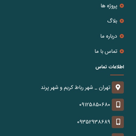
پروژه ها
بلاگ
درباره ما
تماس با ما
اطلاعات تماس
تهران _ شهر رباط کریم و شهر پرند
09125850680
09352938689